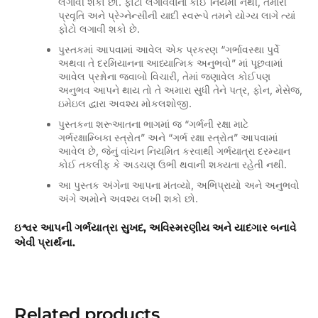
લગાવી શકો છો. ફોટો લગાવવાના કોઈ નિયમો નથી, તમારી
પ્રવૃતિ અને પ્રેગ્નેન્સીની યાદી સ્વરૂપે તમને યોગ્ય લાગે ત્યાં
ફોટો લગાવી શકો છે.
પુસ્તકમાં આપવામાં આવેલ એક પ્રકરણ “ગર્ભાવસ્થા પુર્વે
અથવા તે દરમિયાનના આધ્યાત્મિક અનુભવો” માં પૂછવામાં
આવેલ પ્રશ્નોના જવાબો વિચારી, તેમાં જણાવેલ કોઈપણ
અનુભવ આપને થાય તો તે અમારા સુધી તેને પત્ર, ફોન, મેસેજ,
ઇમેઇલ દ્વારા અવશ્ય મોકલશોજી.
પુસ્તકના શરૂઆતના ભાગમાં જ “ગર્ભની રક્ષા માટે
ગર્ભરક્ષામ્બિકા સ્ત્રોત” અને “ગર્ભ રક્ષા સ્ત્રોત” આપવામાં
આવેલ છે, જેનું વાંચન નિયમિત કરવાથી ગર્ભયાત્રા દરમ્યાન
કોઈ તકલીફ કે અડચણ ઉભી થવાની શક્યતા રહેતી નથી.
આ પુસ્તક અંગેના આપના મંતવ્યો, અભિપ્રાયો અને અનુભવો
અંગે અમોને અવશ્ય લખી શકો છો.
ઇશ્વર આપની ગર્ભયાત્રા સુખદ, અવિસ્મરણીય અને યાદગાર બનાવે
એવી પ્રાર્થના.
Related products