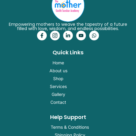
Empowering mothers to weave the tapestry of a future
filled with love, wisdom, and endless possibilities.
F
I
L
Y
W
a
c
i
o
h
c
o
n
u
a
e
n
k
t
t
Quick Links
b
-
e
u
s
o
i
d
b
a
o
n
i
e
p
Home
k
s
n
p
About us
-
t
-
f
a
i
Shop
g
n
r
Services
a
Gallery
m
-
Contact
1
Help Support
Terms & Conditions
Shipping Policy