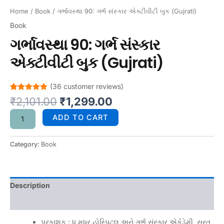
Home
/
Book
/ ગર્ભાવસ્થા 90: ગર્ભ સંસ્કાર એક્ટીવીટી બુક (Gujrati)
Book
ગર્ભાવસ્થા 90: ગર્ભ સંસ્કાર
એક્ટીવીટી બુક (Gujrati)
(
36
customer reviews)
Rated
33
5.00
₹
2,101.00
₹
1,299.00
out of 5
based on
ADD TO CART
customer
ratings
Category:
Book
Description
Reviews (36)
પ્રકાશક : ધ મધર હોસ્પિટલ અને ગર્ભ સંસ્કાર એકેડેમી, સુરત