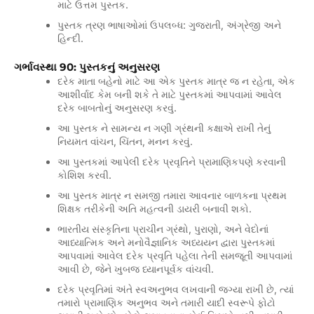
માટે ઉત્તમ પુસ્તક.
પુસ્તક ત્રણ ભાષાઓમાં ઉપલબ્ધ: ગુજરાતી, અંગ્રેજી અને
હિન્દી.
ગર્ભાવસ્થા 90: પુસ્તકનું અનુસરણ
દરેક માતા બહેનો માટે આ એક પુસ્તક માત્ર જ ન રહેતા, એક
આશીર્વાદ કેમ બની શકે તે માટે પુસ્તકમાં આપવામાં આવેલ
દરેક બાબતોનું અનુસરણ કરવું.
આ પુસ્તક ને સામન્ય ન ગણી ગ્રંથની કક્ષાએ રાખી તેનું
નિયમત વાંચન, ચિંતન, મનન કરવું.
આ પુસ્તકમાં આપેલી દરેક પ્રવૃતિને પ્રામાણિકપણે કરવાની
કોશિશ કરવી.
આ પુસ્તક માત્ર ન સમજી તમારા આવનાર બાળકના પ્રથમ
શિક્ષક તરીકેની અતિ મહત્વની ડાયરી બનાવી શકો.
ભારતીય સંસ્કૃતિના પ્રાચીન ગ્રંથો, પુરાણો, અને વેદોનાં
આધ્યાત્મિક અને મનોવૈજ્ઞાનિક અધ્યયન દ્વારા પુસ્તકમાં
આપવામાં આવેલ દરેક પ્રવૃતિ પહેલા તેની સમજૂતી આપવામાં
આવી છે, જેને ખુબજ ધ્યાનપૂર્વક વાંચવી.
દરેક પ્રવૃતિમાં અંતે સ્વઅનુભવ લખવાની જગ્યા રાખી છે, ત્યાં
તમારો પ્રામાણિક અનુભવ અને તમારી યાદી સ્વરૂપે ફોટો