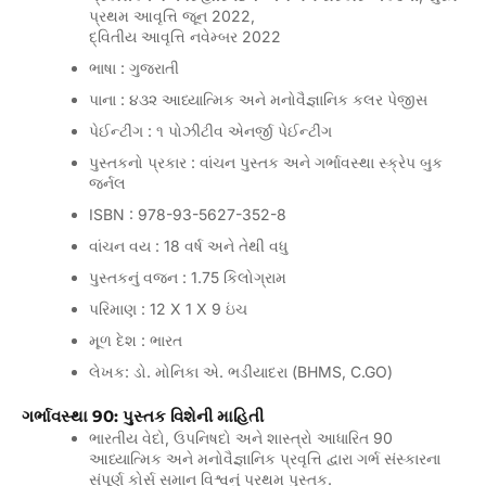
પ્રથમ આવૃત્તિ જૂન 2022,
દ્વિતીય આવૃત્તિ નવેમ્બર 2022
ભાષા : ગુજરાતી
પાના : ૪૩૨ આધ્યાત્મિક અને મનોવૈજ્ઞાનિક કલર પેજીસ
પેઈન્ટીંગ : ૧ પોઝીટીવ એનર્જી પેઈન્ટીંગ
પુસ્તકનો પ્રકાર : વાંચન પુસ્તક અને ગર્ભાવસ્થા સ્ક્રેપ બુક
જર્નલ
ISBN : 978-93-5627-352-8
વાંચન વય : 18 વર્ષ અને તેથી વધુ
પુસ્તકનું વજન : 1.75 કિલોગ્રામ
પરિમાણ : 12 X 1 X 9 ઇંચ
મૂળ દેશ : ભારત
લેખક: ડો. મોનિકા એ. ભડીયાદરા (BHMS, C.GO)
ગર્ભાવસ્થા 90: પુસ્તક વિશેની માહિતી
ભારતીય વેદો, ઉપનિષદો અને શાસ્ત્રો આધારિત 90
આધ્યાત્મિક અને મનોવૈજ્ઞાનિક પ્રવૃત્તિ દ્વારા ગર્ભ સંસ્કારના
સંપૂર્ણ કોર્સ સમાન વિશ્વનું પ્રથમ પુસ્તક.