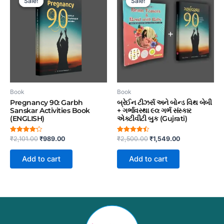
Sale!
Sale!
Sale!
Sale!
was:
is:
was:
is:
₹2,101.00.
₹989.00.
₹2,500.00.
₹1,549.00.
Book
Book
Pregnancy 90: Garbh
બ્રેઈન ટીઝર્સ અને બોન્ડ વિથ બેબી
Sanskar Activities Book
+ ગર્ભાવસ્થા ૯૦: ગર્ભ સંસ્કાર
(ENGLISH)
એક્ટીવીટી બુક (Gujrati)
₹
2,101.00
₹
989.00
₹
2,500.00
₹
1,549.00
Rated
Rated
4.23
4.48
out of 5
out of 5
Add to cart
Add to cart