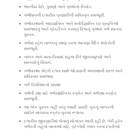
ભારતીય વેદો, પુરાણો અને ગ્રંથોનો નિચોડ.
ગર્ભાધાનની ઇશ્વરીય પ્રણાલીની સવિસ્તૃત સમજૂતી.
ગર્ભાવસ્થાની આધ્યાત્મિક અને મનોવૈજ્ઞાનિક ૯૦ પ્રવૃત્તિઓ
સમજાવતું અને પ્રેક્ટીકલ કરાવતું વિશ્વનું પ્રથમ ગર્ભ સંસ્કાર
પુસ્તક.
ગર્ભમાં રહેલ બાળકનું રક્ષણ કરતા આપણા વૈદિક શ્લોકોની
સમજૂતી.
બાળક અને માતા-પિતામાં સહજ રીતે જીવનમૂલ્યો અને
સંસ્કારોનું સિંચન.
ગર્ભાવસ્થા એટલે ઇશ્વર સાથે જોડાવાની અવસ્થાની સરળ અને
સવિસ્તાર સમજણ.
ગર્ભ ઉપનિષદનો સારાંશ
ગર્ભની રક્ષા માટે ગર્ભરક્ષામ્બિકા સ્ત્રોત અને ગર્ભરક્ષા સ્ત્રોત
સમજુતી.
આ એક પુસ્તક નહીં પરંતુ તમારી ડાયરી: બુકનું બાળકની
યાદોને સાચવવા સ્ક્રેપ બુકમાં રૂપાંતર.
ઇશ્વરીય જીવસૃષ્ટીમાં પોતાનું યોગદાન આપી રહી છે, તેવી હરેક
ગર્ભવતી બહેનો-માતાઓ માટે, પ્રેગ્નેંસી પ્લાન કરતા દંપતીઓ